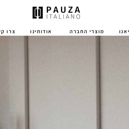
אנו
מוצרי החברה
אודותינו
צרו ק