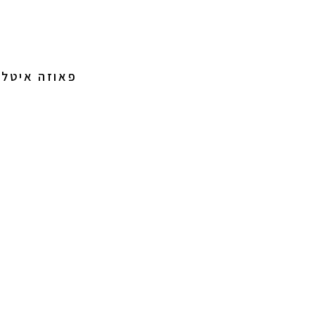
פאוזה איטלי