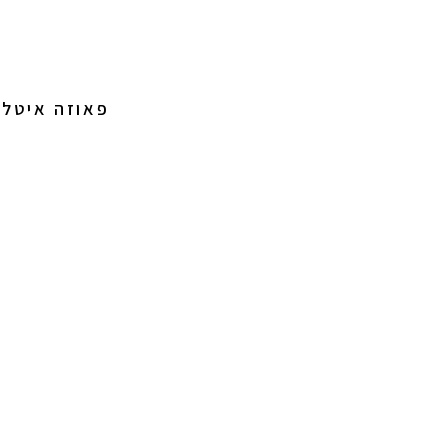
פאוזה איטלי