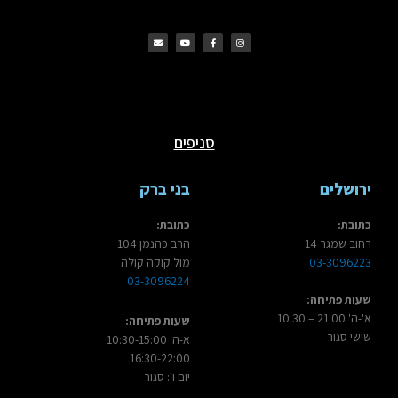
E
Y
F
I
n
o
a
n
v
u
c
s
e
t
e
t
l
u
b
a
o
b
o
g
p
e
o
r
e
k
a
m
סניפים
ירושלים
בני ברק
כתובת:
כתובת:
רחוב שמגר 14
הרב כהנמן 104
03-3096223
מול קוקה קולה
03-3096224
שעות פתיחה:
א'-ה' 21:00 – 10:30
שעות פתיחה:
שישי סגור
א-ה: 10:30-15:00
16:30-22:00
יום ו': סגור