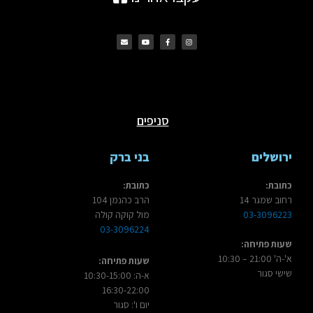
E
Y
F
I
n
o
a
n
v
u
c
s
e
t
e
t
l
u
b
a
o
b
o
g
p
e
o
r
e
k
a
m
סניפים
ירושלים
בני ברק
כתובת:
כתובת:
רחוב שמגר 14
הרב כהנמן 104
03-3096223
מול קוקה קולה
03-3096224
שעות פתיחה:
א'-ה' 21:00 – 10:30
שעות פתיחה:
שישי סגור
א-ה: 10:30-15:00
16:30-22:00
יום ו': סגור