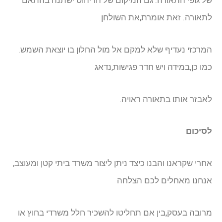
של גופי התאורה. גם המיקום של הריהוט ישתנה בהתאם
לתאורה. זאת אומרת,את השולחן
המרכזי נעדיף שלא למקם אל מול החלון בו יוצאת השמש.
כמו כן,במידה ויש חדר פגישות,נדאג
לאבזר אותו בתאורה ראויה.
לסיכום
אחרי שקראנו והבנו כיצד ניתן ליצור משרד ביתי קטן ומעוצב,
אנחנו מאחלים לכם הצלחה
מרובה בעסק,בין אם תחליטו להשכיר חלל משרדי בחוץ או